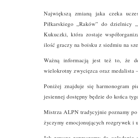
Największą zmianą jaka czeka uczes
Piłkarskiego „Raków” do dzielnicy 
Kukuczki, która zostaje współorganiz
ilość graczy na boisku z siedmiu na sze
Ważną informacją jest też to, że d
wielokrotny zwycięzca oraz medalista 
Poniżej znajduje się harmonogram pi
jesiennej dostępny będzie do końca tyg
Mistrza ALPN tradycyjnie poznamy po 
życzymy emocjonujących rozgrywek i ud
Jak zawsze zapraszamy do oglądania s