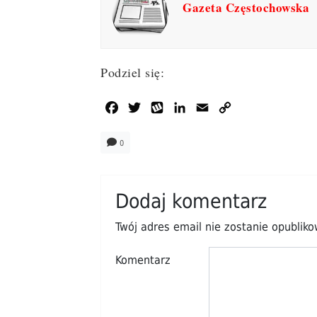
Gazeta Częstochowska
Podziel się:
Facebook
Twitter
Wykop
LinkedIn
Email
Copy
Link
0
Dodaj komentarz
Twój adres email nie zostanie opublik
Komentarz