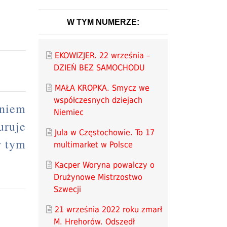
W TYM NUMERZE:
EKOWIZJER. 22 września –
DZIEŃ BEZ SAMOCHODU
MAŁA KROPKA. Smycz we
współczesnych dziejach
niem
Niemiec
uruje
Jula w Częstochowie. To 17
w tym
multimarket w Polsce
Kacper Woryna powalczy o
Drużynowe Mistrzostwo
Szwecji
21 września 2022 roku zmarł
M. Hrehorów. Odszedł