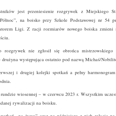
tników jest przeniesienie rozgrywek z Miejskiego St
„Północ”, na boisko przy Szkole Podstawowej nr 54 pr
atorem Ligi. Z racji rozmiarów nowego boiska zmieni 
ściu.
o rozgrywek nie zgłosił się obrońca mistrzowskiego t
– drużyna występująca ostatnio pod nazwą Michaś/Nobilit
erwszej i drugiej kolejki spotkań a pełny harmonogram
odnia.
rundzie wiosennej – w czerwcu 2023 r. Wszystkim ucze
anej rywalizacji na boisku.
potkań „na żywo” oraz na późniejsze z nich relacje na