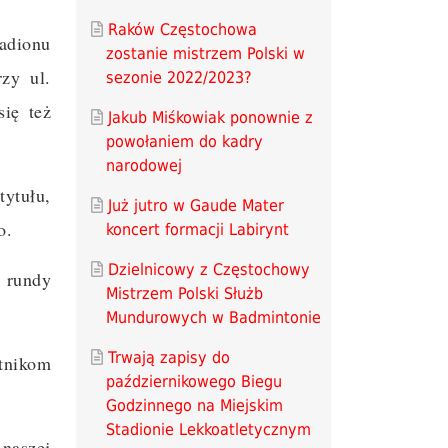
Raków Częstochowa
adionu
zostanie mistrzem Polski w
zy ul.
sezonie 2022/2023?
się też
Jakub Miśkowiak ponownie z
powołaniem do kadry
narodowej
ytułu,
Już jutro w Gaude Mater
o.
koncert formacji Labirynt
Dzielnicowy z Częstochowy
 rundy
Mistrzem Polski Służb
Mundurowych w Badmintonie
Trwają zapisy do
stnikom
październikowego Biegu
Godzinnego na Miejskim
Stadionie Lekkoatletycznym
 naszej