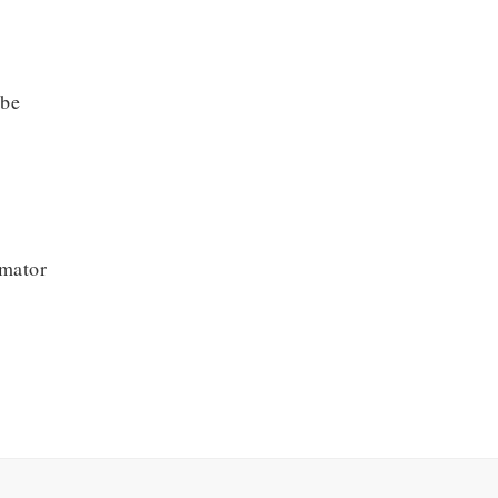
ube
mator