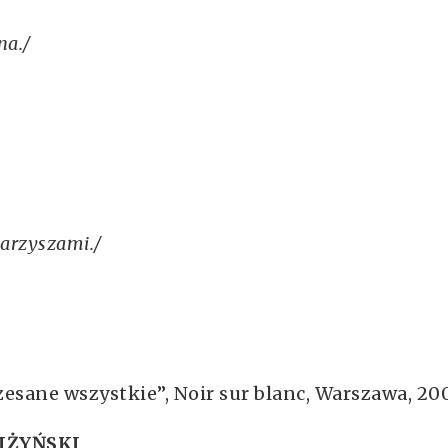
na./
warzyszami./
zesane wszystkie”, Noir sur blanc, Warszawa, 20
IŻYŃSKI