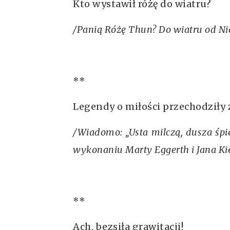
Kto wystawił różę do wiatru?
/Panią Różę Thun? Do wiatru od Ni
**
Legendy o miłości przechodziły z
/Wiadomo: „Usta milczą, dusza śpi
wykonaniu Marty Eggerth i Jana Ki
**
Ach, bezsiła grawitacji!