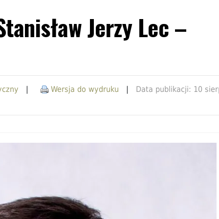
anisław Jerzy Lec –
tyczny
|
Wersja do wydruku
|
Data publikacji: 10 sie