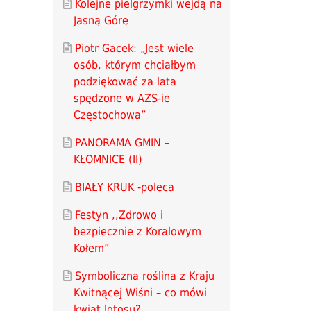
Kolejne pielgrzymki wejdą na
Jasną Górę
Piotr Gacek: „Jest wiele
osób, którym chciałbym
podziękować za lata
spędzone w AZS-ie
Częstochowa”
PANORAMA GMIN –
KŁOMNICE (II)
BIAŁY KRUK -poleca
Festyn ,,Zdrowo i
bezpiecznie z Koralowym
Kołem”
Symboliczna roślina z Kraju
Kwitnącej Wiśni – co mówi
kwiat lotosu?