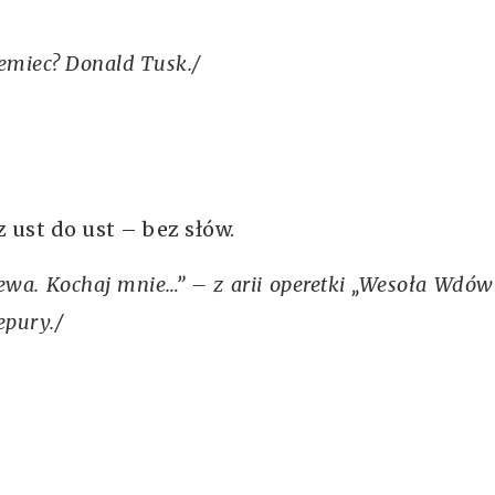
emiec? Donald Tusk./
 ust do ust – bez słów.
ewa. Kochaj mnie…” – z arii operetki „Wesoła Wdów
epury./