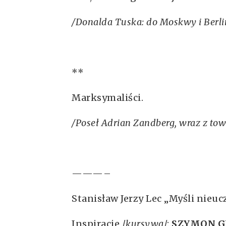
/Donalda Tuska: do Moskwy i Berli
**
Marksymaliści.
/Poseł Adrian Zandberg, wraz z to
———–
Stanisław Jerzy Lec „Myśli nieuc
Inspiracje /
kursywą
/:
SZYMON G