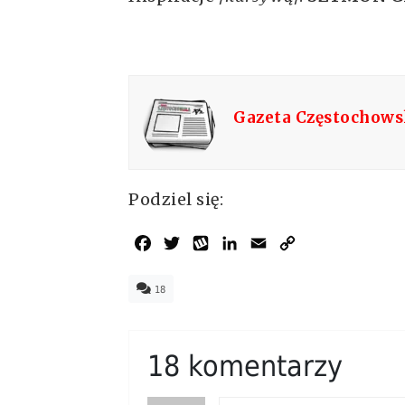
Gazeta Częstochow
Podziel się:
Facebook
Twitter
Wykop
LinkedIn
Email
Copy
Link
18
18 komentarzy