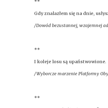
**
Gdy znalazłem się na dnie, usły
/Dowód bezustannej, wzajemnej adm
**
I koleje losu są upaństwowione.
/Wyborcze marzenie Platformy Obyw
**