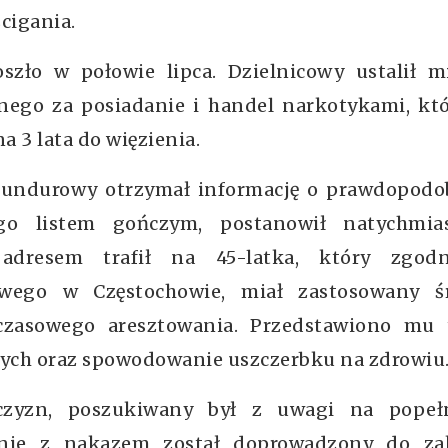
cigania.
zło w połowie lipca. Dzielnicowy ustalił mi
ego za posiadanie i handel narkotykami, któ
a 3 lata do więzienia.
 mundurowy otrzymał informację o prawdopod
go listem gończym, postanowił natychmia
adresem trafił na 45-latka, który zgod
wego w Częstochowie, miał zastosowany ś
czasowego aresztowania. Przedstawiono mu 
nych oraz spowodowanie uszczerbku na zdrowiu
czyzn, poszukiwany był z uwagi na popeł
dnie z nakazem został doprowadzony do za