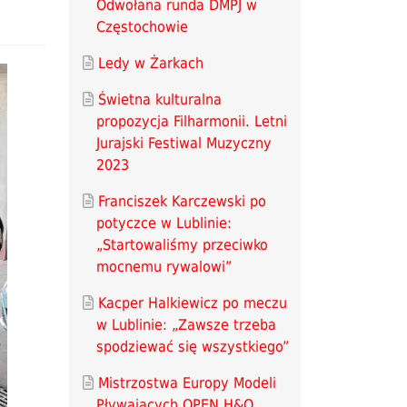
Odwołana runda DMPJ w
Częstochowie
Ledy w Żarkach
Świetna kulturalna
propozycja Filharmonii. Letni
Jurajski Festiwal Muzyczny
2023
Franciszek Karczewski po
potyczce w Lublinie:
„Startowaliśmy przeciwko
mocnemu rywalowi”
Kacper Halkiewicz po meczu
w Lublinie: „Zawsze trzeba
spodziewać się wszystkiego”
Mistrzostwa Europy Modeli
Pływających OPEN H&O