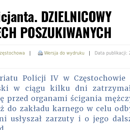
licjanta. DZIELNICOWY
ECH POSZUKIWANYCH
Częstochowa
|
Wersja do wydruku
|
Data publikacji: 
iatu Policji IV w Częstochowie 
ski w ciągu kilku dni zatrzyma
ię przed organami ścigania mężcz
uż do zakładu karnego w celu odb
ni usłyszał zarzuty i o jego dal
d.