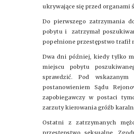
ukrywające się przed organami ś
Do pierwszego zatrzymania dos
pobytu i zatrzymał poszukiwan
popełnione przestępstwo trafił n
Dwa dni później, kiedy tylko
miejscu pobytu poszukiwane
sprawdzić. Pod wskazanym 
postanowieniem Sądu Rejono
zapobiegawczy w postaci tym
zarzuty kierowania gróźb karal
Ostatni z zatrzymanych męż
przestępstwo seksualne. Zgo