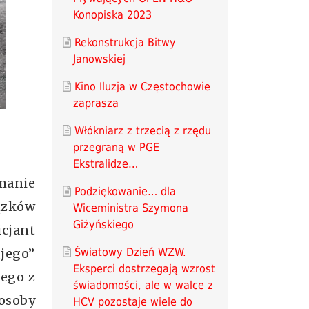
Konopiska 2023
Rekonstrukcja Bitwy
Janowskiej
Kino Iluzja w Częstochowie
zaprasza
Włókniarz z trzecią z rzędu
przegraną w PGE
Ekstralidze…
manie
Podziękowanie… dla
ązków
Wiceministra Szymona
Giżyńskiego
cjant
jego”
Światowy Dzień WZW.
Eksperci dostrzegają wzrost
wego z
świadomości, ale w walce z
osoby
HCV pozostaje wiele do