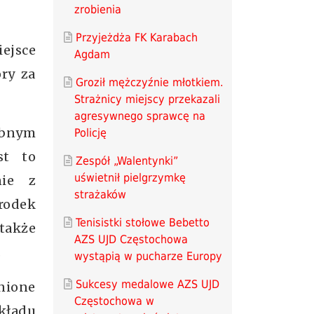
zrobienia
Przyjeżdża FK Karabach
ejsce
Agdam
ry za
Groził mężczyźnie młotkiem.
Strażnicy miejscy przekazali
agresywnego sprawcę na
obnym
Policję
st to
Zespół „Walentynki”
uświetnił pielgrzymkę
nie z
strażaków
rodek
Tenisistki stołowe Bebetto
także
AZS UJD Częstochowa
.
wystąpią w pucharze Europy
Sukcesy medalowe AZS UJD
nione
Częstochowa w
kładu