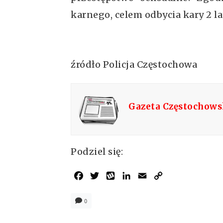
karnego, celem odbycia kary 2 lat
źródło Policja Częstochowa
Gazeta Częstochow
Podziel się:
Facebook
Twitter
Wykop
LinkedIn
Email
Copy
Link
0