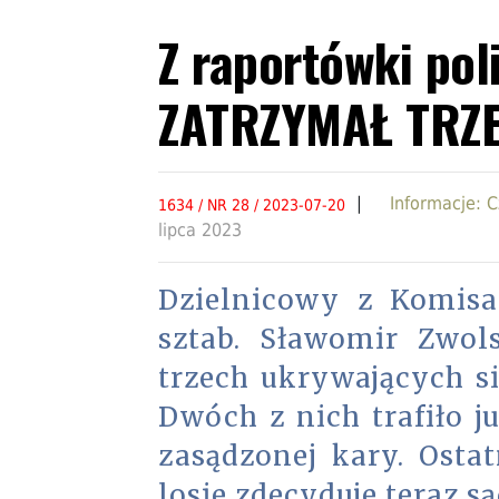
Z raportówki po
ZATRZYMAŁ TRZ
|
Informacje: 
1634 / NR 28 / 2023-07-20
lipca 2023
Dzielnicowy z Komisar
sztab. Sławomir Zwol
trzech ukrywających s
Dwóch z nich trafiło j
zasądzonej kary. Ostat
losie zdecyduje teraz są