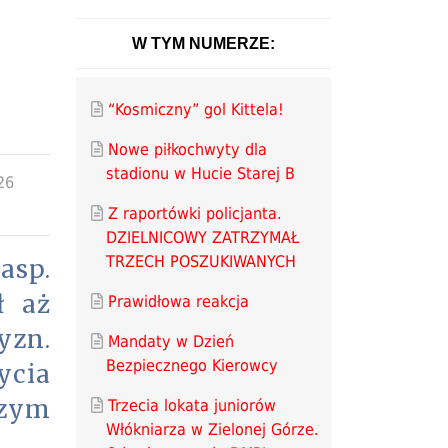
W TYM NUMERZE:
“Kosmiczny” gol Kittela!
Nowe piłkochwyty dla
stadionu w Hucie Starej B
26
Z raportówki policjanta.
DZIELNICOWY ZATRZYMAŁ
TRZECH POSZUKIWANYCH
asp.
ł aż
Prawidłowa reakcja
yzn.
Mandaty w Dzień
Bezpiecznego Kierowcy
ycia
szym
Trzecia lokata juniorów
Włókniarza w Zielonej Górze.