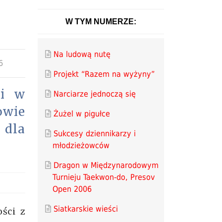
W TYM NUMERZE:
Na ludową nutę
6
Projekt “Razem na wyżyny”
ji w
Narciarze jednoczą się
owie
Żużel w pigułce
 dla
Sukcesy dziennikarzy i
młodzieżowców
Dragon w Międzynarodowym
Turnieju Taekwon-do, Presov
Open 2006
Siatkarskie wieści
ości z