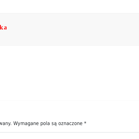
ska
owany.
Wymagane pola są oznaczone
*