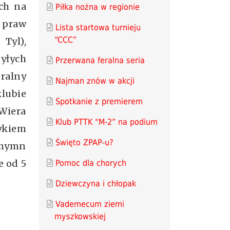
ch na
Piłka nożna w regionie
 praw
Lista startowa turnieju
“CCC”
Tyl),
yłych
Przerwana feralna seria
ralny
Najman znów w akcji
lubie
Spotkanie z premierem
 Wiera
Klub PTTK “M-2” na podium
ykiem
Święto ZPAP-u?
 hymn
e od 5
Pomoc dla chorych
Dziewczyna i chłopak
Vademecum ziemi
myszkowskiej