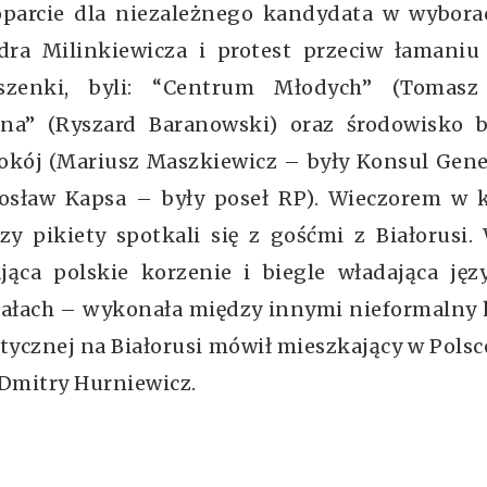
poparcie dla niezależnego kandydata w wybora
dra Milinkiewicza i protest przeciw łamaniu
szenki, byli: “Centrum Młodych” (Tomasz 
ana” (Ryszard Baranowski) oraz środowisko b
okój (Mariusz Maszkiewicz – były Konsul Gene
rosław Kapsa – były poseł RP). Wieczorem w k
 pikiety spotkali się z gośćmi z Białorusi.
jąca polskie korzenie i biegle władająca jęz
mbałach – wykonała między innymi nieformalny
litycznej na Białorusi mówił mieszkający w Polsc
 Dmitry Hurniewicz.