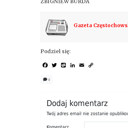
ZBIGNIEW BURDA
Gazeta Częstochow
Podziel się:
Facebook
Twitter
Wykop
LinkedIn
Email
Copy
Link
0
Dodaj komentarz
Twój adres email nie zostanie opublik
Komentarz