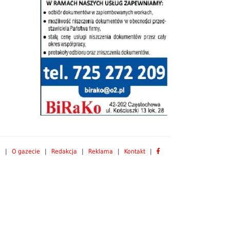
a
|
O gazecie
|
Redakcja
|
Reklama
|
Kontakt
|