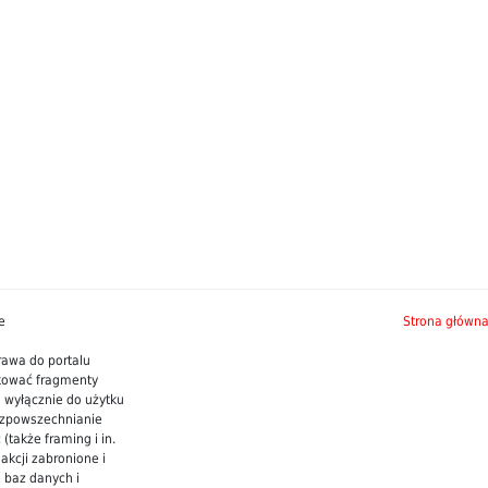
e
Strona główn
rawa do portalu
ukować fragmenty
 wyłącznie do użytku
rozpowszechnianie
(także framing i in.
kcji zabronione i
 baz danych i