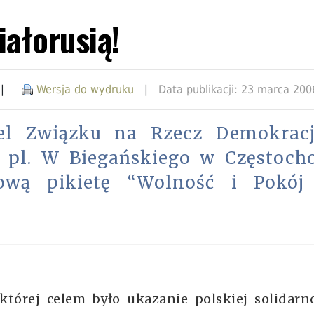
ałorusią!
|
Wersja do wydruku
|
Data publikacji: 23 marca 200
l Związku na Rzecz Demokrac
a pl. W Biegańskiego w Częstoch
ową pikietę “Wolność i Pokój
tórej celem było ukazanie polskiej solidarn