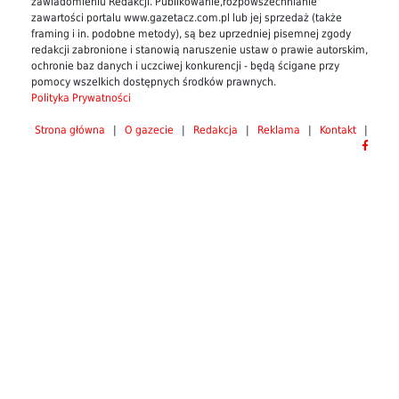
zawiadomieniu Redakcji. Publikowanie,rozpowszechnianie
zawartości portalu www.gazetacz.com.pl lub jej sprzedaż (także
framing i in. podobne metody), są bez uprzedniej pisemnej zgody
redakcji zabronione i stanowią naruszenie ustaw o prawie autorskim,
ochronie baz danych i uczciwej konkurencji - będą ścigane przy
pomocy wszelkich dostępnych środków prawnych.
Polityka Prywatności
Strona główna
|
O gazecie
|
Redakcja
|
Reklama
|
Kontakt
|