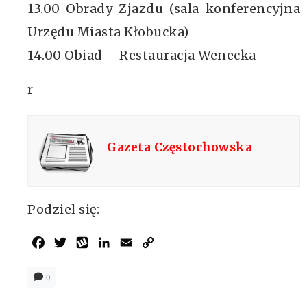
13.00 Obrady Zjazdu (sala konferencyjna
Urzędu Miasta Kłobucka)
14.00 Obiad – Restauracja Wenecka
r
Gazeta Częstochowska
Podziel się:
Facebook
Twitter
Wykop
LinkedIn
Email
Copy
Link
0