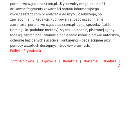
portalu www.gazetacz.com.pl. Użytkownicy mogą pobierać i
drukować fragmenty zawartości portalu informacyjnego
www.gazetacz.com.pl wyłącznie do użytku osobistego, po
zawiadomieniu Redakcji. Publikowanie,rozpowszechnianie
zawartości portalu www.gazetacz.com.pl lub jej sprzedaż (także
framing i in. podobne metody), są bez uprzedniej pisemnej zgody
redakcji zabronione i stanowią naruszenie ustaw o prawie autorskim,
ochronie baz danych i uczciwej konkurencji - będą ścigane przy
pomocy wszelkich dostępnych środków prawnych.
Polityka Prywatności
Strona główna
|
O gazecie
|
Redakcja
|
Reklama
|
Kontakt
|