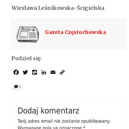
Wiesława Leśnikowska-Ścigielska
Gazeta Częstochowska
Podziel się:
Facebook
Twitter
Wykop
LinkedIn
Email
Copy
Link
0
Dodaj komentarz
Twój adres email nie zostanie opublikowany.
Wymagane pola są oznaczone
*