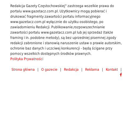
Redakcja Gazety Częstochowskiej" zastrzega wszelkie prawa do
portalu www.gazetacz.com.pl. Użytkownicy mogą pobierać i
drukować fragmenty zawartości portalu informacyjnego
www.gazetacz.com.pl wyłącznie do użytku osobistego, po
zawiadomieniu Redakcji. Publikowanie,rozpowszechnianie
zawartości portalu www.gazetacz.com.pl lub jej sprzedaż (także
framing i in. podobne metody), są bez uprzedniej pisemnej zgody
redakcji zabronione i stanowią naruszenie ustaw o prawie autorskim,
ochronie baz danych i uczciwej konkurencji - będą ścigane przy
pomocy wszelkich dostępnych środków prawnych.
Polityka Prywatności
Strona główna
|
O gazecie
|
Redakcja
|
Reklama
|
Kontakt
|