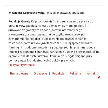
© Gazeta Częstochowska
- Wszelkie prawa zastrzeżone
Redakcja Gazety Częstochowskiej" zastrzega wszelkie prawa do
portalu www.gazetacz.com.pl. Użytkownicy mogą pobierać i
drukować fragmenty zawartości portalu informacyjnego
www.gazetacz.com.pl wyłącznie do użytku osobistego, po
zawiadomieniu Redakcji. Publikowanie,rozpowszechnianie
zawartości portalu www.gazetacz.com.pl lub jej sprzedaż (także
framing i in. podobne metody), są bez uprzedniej pisemnej zgody
redakcji zabronione i stanowią naruszenie ustaw o prawie autorskim,
ochronie baz danych i uczciwej konkurencji - będą ścigane przy
pomocy wszelkich dostępnych środków prawnych.
Polityka Prywatności
Strona główna
|
O gazecie
|
Redakcja
|
Reklama
|
Kontakt
|