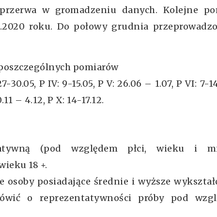
 przerwa w gromadzeniu danych. Kolejne po
11.2020 roku. Do połowy grudnia przeprowadz
 poszczególnych pomiarów
 27-30.05, P IV: 9-15.05, P V: 26.06 – 1.07, P VI: 7-1
0.11 – 4.12, P X: 14-17.12.
tatywną (pod względem płci, wieku i mi
ieku 18 +.
e osoby posiadające średnie i wyższe wykształ
ówić o reprezentatywności próby pod wzg