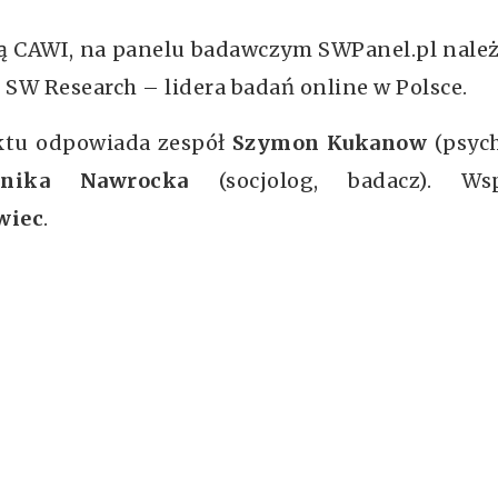
dą CAWI, na panelu badawczym SWPanel.pl nale
 SW Research – lidera badań online w Polsce.
ktu odpowiada zespół
Szymon Kukanow
(psych
nika Nawrocka
(socjolog, badacz). Wsp
wiec
.