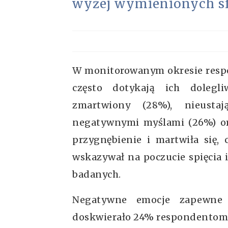
wyżej wymienionych sf
W monitorowanym okresie respon
często dotykają ich dolegl
zmartwiony (28%), nieustaj
negatywnymi myślami (26%) ora
przygnębienie i martwiła się, 
wskazywał na poczucie spięcia 
badanych.
Negatywne emocje zapewne 
doskwierało 24% respondentom