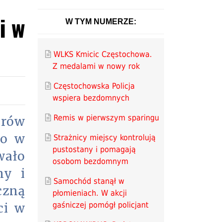
i w
W TYM NUMERZE:
WLKS Kmicic Częstochowa.
Z medalami w nowy rok
Częstochowska Policja
wspiera bezdomnych
Remis w pierwszym sparingu
rów
wo w
Strażnicy miejscy kontrolują
pustostany i pomagają
wało
osobom bezdomnym
ny i
Samochód stanął w
czną
płomieniach. W akcji
gaśniczej pomógł policjant
ci w