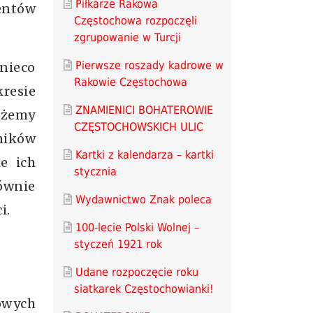
Piłkarze Rakowa
dentów
Częstochowa rozpoczęli
zgrupowanie w Turcji
Pierwsze roszady kadrowe w
 nieco
Rakowie Częstochowa
resie
ZNAMIENICI BOHATEROWIE
możemy
CZĘSTOCHOWSKICH ULIC
ników
Kartki z kalendarza – kartki
ie ich
stycznia
łównie
Wydawnictwo Znak poleca
i.
100-lecie Polski Wolnej –
styczeń 1921 rok
Udane rozpoczęcie roku
siatkarek Częstochowianki!
owych