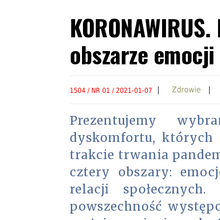
KORONAWIRUS. P
obszarze emocji
|
Zdrowie
1504 / NR 01 / 2021-01-07
Prezentujemy wybr
dyskomfortu, których
trakcie trwania pande
cztery obszary: emoc
relacji społecznych
powszechność występo