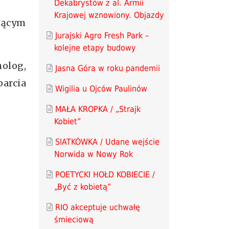
Dekabrystów z al. Armii
Krajowej wznowiony. Objazdy
żącym
Jurajski Agro Fresh Park –
kolejne etapy budowy
olog,
Jasna Góra w roku pandemii
arcia
Wigilia u Ojców Paulinów
MAŁA KROPKA / „Strajk
Kobiet”
SIATKÓWKA / Udane wejście
Norwida w Nowy Rok
POETYCKI HOŁD KOBIECIE /
„Być z kobietą”
RIO akceptuje uchwałę
śmieciową