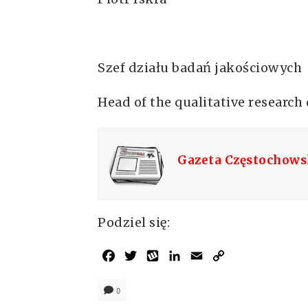
Szef działu badań jakościowych
Head of the qualitative researc
Gazeta Częstochow
Podziel się:
Facebook
Twitter
Wykop
LinkedIn
Email
Copy
Link
0