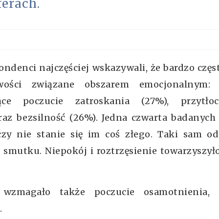
erach.
denci najczęściej wskazywali, że bardzo częs
iwości związane obszarem emocjonalnym: 
ące poczucie zatroskania (27%), przytłoc
z bezsilność (26%). Jedna czwarta badanych 
czy nie stanie się im coś złego. Taki sam o
i smutku. Niepokój i roztrzęsienie towarzyszy
wzmagało także poczucie osamotnienia, 
.