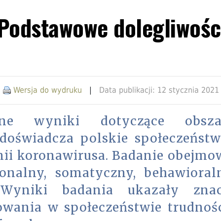
odstawowe dolegliwośc
|
Wersja do wydruku
|
Data publikacji: 12 stycznia 2021
ane wyniki dotyczące obsza
 doświadcza polskie społeczeńst
mii koronawirusa. Badanie obejmo
jonalny, somatyczny, behawioral
. Wyniki badania ukazały zna
wania w społeczeństwie trudnoś