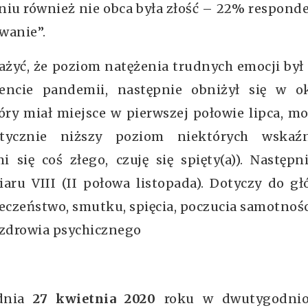
iu również nie obca była złość – 22% respon
wanie”.
żyć, że poziom natężenia trudnych emocji był
cie pandemii, następnie obniżył się w ok
ry miał miejsce w pierwszej połowie lipca, 
ystycznie niższy poziom niektórych wskaź
 się coś złego, czuję się spięty(a)). Następn
ru VIII (II połowa listopada). Dotyczy do g
eczeństwo, smutku, spięcia, poczucia samotnośc
zdrowia psychicznego
 dnia
27 kwietnia 2020
roku w dwutygodni