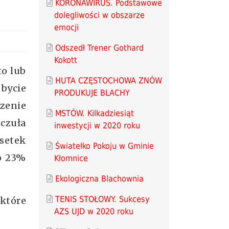
KORONAWIRUS. Podstawowe
dolegliwości w obszarze
emocji
Odszedł Trener Gothard
Kokott
to lub
HUTA CZĘSTOCHOWA ZNÓW
bycie
PRODUKUJE BLACHY
zenie
MSTÓW. Kilkadziesiąt
czuła
inwestycji w 2020 roku
dsetek
Światełko Pokoju w Gminie
ło 23%
Kłomnice
Ekologiczna Blachownia
TENIS STOŁOWY. Sukcesy
które
AZS UJD w 2020 roku