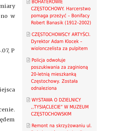
BOHATEROWIE
miary
CZĘSTOCHOWY. Harcerstwo
ono w
pomaga przeżyć – Bonifacy
Robert Banasik (1912–2002)
CZĘSTOCHOWSCY ARTYŚCI.
Dyrektor Adam Klocek –
wiolonczelista za pulpitem
4.07, P
Policja odwołuje
poszukiwania za zaginioną
20-letnią mieszkanką
Częstochowy. Została
odnaleziona
ejsca
WYSTAWA O DZIELNICY
,,TYSIĄCLECIE” W MUZEUM
cenie.
CZĘSTOCHOWSKIM
lędem
Remont na skrzyżowaniu ul.