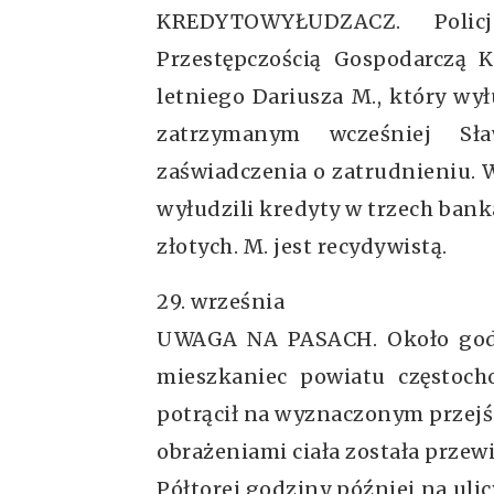
KREDYTOWYŁUDZACZ. Polic
Przestępczością Gospodarczą 
letniego Dariusza M., który wy
zatrzymanym wcześniej Sł
zaświadczenia o zatrudnieniu. W
wyłudzili kredyty w trzech banka
złotych. M. jest recydywistą.
29. września
UWAGA NA PASACH. Około godzi
mieszkaniec powiatu częstoc
potrącił na wyznaczonym przejśc
obrażeniami ciała została przewi
Półtorej godziny później na ul