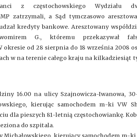
janci z częstochowskiego Wydziału d
KMP zatrzymali, a Sąd tymczasowo aresztowa
łudzał kredyty bankowe. Aresztowany współdzi
awomirem G., któremu przekazywał fał
 okresie od 28 sierpnia do 18 września 2008 o
ch w na terenie całego kraju na kilkadziesiąt t
ny 16.00 na ulicy Szajnowicza-Iwanowa, 30-
howskiego, kierując samochodem m-ki VW Sh
iu dla pieszych 81-letnią częstochowiankę. Kob
eziona do szpitala.
icy Michałowskiego, kierujący samochodem m-ki