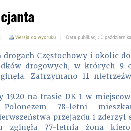
icjanta
|
Wersja do wydruku
|
Data publikacji: 1 październik
drogach Częstochowy i okolic do
padków drogowych, w których 9 
zginęła. Zatrzymano 11 nietrzeź
 19.20 na trasie DK-1 w miejscow
 Polonezem 78-letni mieszka
ierwszeństwa przejazdu i zderzył s
u zginęła 77-letnia żona kier