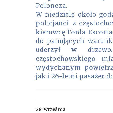
Poloneza.
W niedzielę około god
policjanci z częstoch
kierowcę Forda Escorta
do panujących warunk
uderzył w drzewo.
częstochowskiego mi
wydychanym powietrz
jak i 26-letni pasażer d
28. września