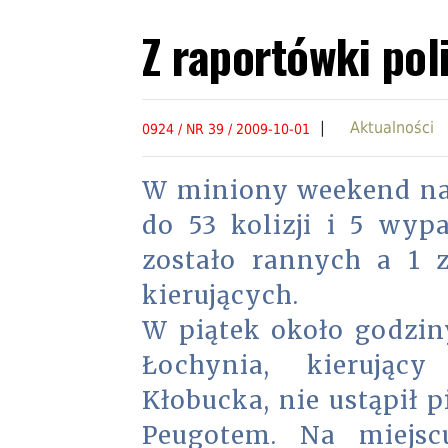
Z raportówki pol
|
Aktualności
0924 / NR 39 / 2009-10-01
W miniony weekend na 
do 53 kolizji i 5 wy
zostało rannych a 1 
kierujących.
W piątek około godziny
Łochynia, kierujący
Kłobucka, nie ustąpił p
Peugotem. Na miejsc