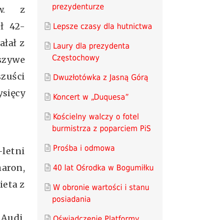
prezydenturze
w. z
ł 42-
Lepsze czasy dla hutnictwa
ałał z
Laury dla prezydenta
Częstochowy
szywe
szuści
Dwuzłotówka z Jasną Górą
ysięcy
Koncert w „Duquesa”
Kościelny walczy o fotel
burmistrza z poparciem PiS
Prośba i odmowa
letni
aron,
40 lat Ośrodka w Bogumiłku
ieta z
W obronie wartości i stanu
posiadania
 Audi,
Oświadczenie Platformy