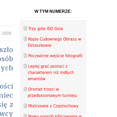
W TYM NUMERZE:
Trzy gole ISD Gola
a 2009
Kopia Cudownego Obrazu w
Ostaszkowie
szło
Poczwórne wejście fotografii
osób
Lepiej grać postaci z
wych
charakterem niż mdłych
amantów
ości
Dromet trzeci w
niec
przedsezonowym turnieju
ię z
Mistrzowie z Częstochowy
owcy
Nowy sposób kibicowania w