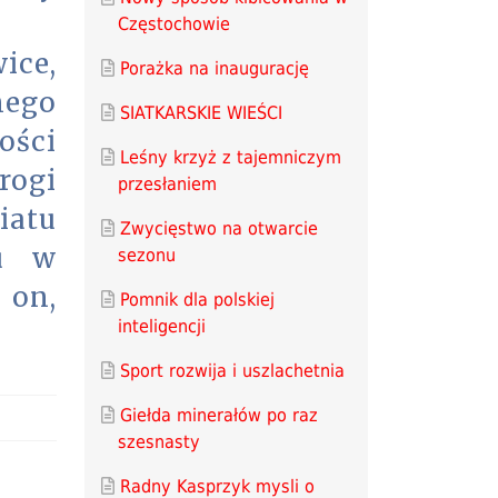
Częstochowie
ice,
Porażka na inaugurację
nego
SIATKARSKIE WIEŚCI
ości
Leśny krzyż z tajemniczym
rogi
przesłaniem
atu
Zwycięstwo na otwarcie
lu w
sezonu
 on,
Pomnik dla polskiej
inteligencji
Sport rozwija i uszlachetnia
Giełda minerałów po raz
szesnasty
Radny Kasprzyk mysli o