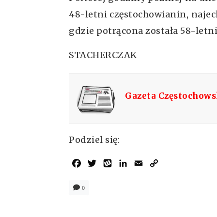
48-letni częstochowianin, najec
gdzie potrącona została 58-letni
STACHERCZAK
Gazeta Częstochow
Podziel się:
Facebook
Twitter
Wykop
LinkedIn
Email
Copy
Link
0