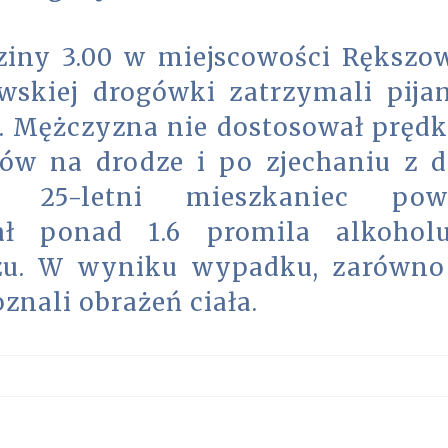
ziny 3.00 w miejscowości Rększow
owskiej drogówki zatrzymali pija
. Mężczyzna nie dostosował prędk
ów na drodze i po zjechaniu z d
 25-letni mieszkaniec powi
ał ponad 1.6 promila alkoho
u. W wyniku wypadku, zarówno
oznali obrażeń ciała.