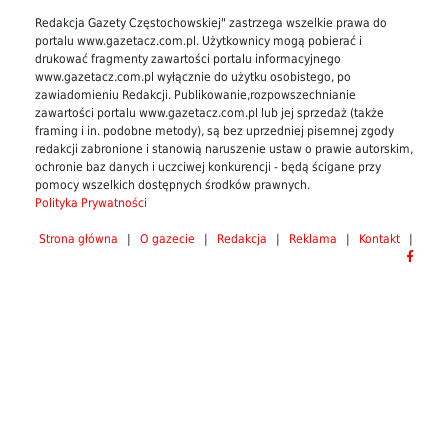
Redakcja Gazety Częstochowskiej" zastrzega wszelkie prawa do
portalu www.gazetacz.com.pl. Użytkownicy mogą pobierać i
drukować fragmenty zawartości portalu informacyjnego
www.gazetacz.com.pl wyłącznie do użytku osobistego, po
zawiadomieniu Redakcji. Publikowanie,rozpowszechnianie
zawartości portalu www.gazetacz.com.pl lub jej sprzedaż (także
framing i in. podobne metody), są bez uprzedniej pisemnej zgody
redakcji zabronione i stanowią naruszenie ustaw o prawie autorskim,
ochronie baz danych i uczciwej konkurencji - będą ścigane przy
pomocy wszelkich dostępnych środków prawnych.
Polityka Prywatności
Strona główna
|
O gazecie
|
Redakcja
|
Reklama
|
Kontakt
|