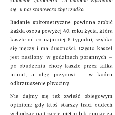
zrobienie spirometrii. To badanie wykonuje
się u nas stanowczo zbyt rzadko.
Badanie spirometryczne powinna zrobić
każda osoba powyżej 40. roku życia, która
kaszle od co najmniej 8 tygodni, szybko
się męczy i ma duszności. Często kaszel
jest nasilony w godzinach porannych –
po obudzeniu chory kaszle przez kilka
minut, a ulgę przynosi w końcu
odkrztuszenie plwociny.
Nie dajmy się też zwieść obiegowym
opiniom: gdy ktoś starszy traci oddech
wchodząc na trzecie piętro lub goniąc za