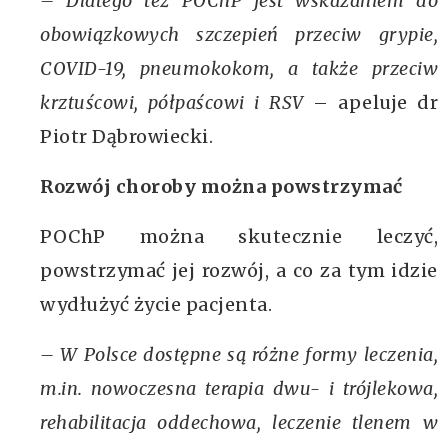
– Dlatego też POChP jest wskazaniem do
obowiązkowych szczepień przeciw grypie,
COVID-19, pneumokokom, a także przeciw
krztuścowi, półpaścowi i RSV
– apeluje dr
Piotr Dąbrowiecki.
Rozwój choroby można powstrzymać
POChP można skutecznie leczyć,
powstrzymać jej rozwój, a co za tym idzie
wydłużyć życie pacjenta.
– W Polsce dostępne są różne formy leczenia,
m.in. nowoczesna terapia dwu- i trójlekowa,
rehabilitacja oddechowa, leczenie tlenem w