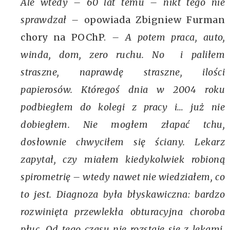
Ale wtedy – 60 lat temu – nikt tego nie
sprawdzał –
opowiada Zbigniew Furman
chory na POChP.
– A potem praca, auto,
winda, dom, zero ruchu. No i paliłem
straszne, naprawdę straszne, ilości
papierosów. Któregoś dnia w 2004 roku
podbiegłem do kolegi z pracy i… już nie
dobiegłem. Nie mogłem złapać tchu,
dosłownie chwyciłem się ściany. Lekarz
zapytał, czy miałem kiedykolwiek robioną
spirometrię – wtedy nawet nie wiedziałem, co
to jest. Diagnoza była błyskawiczna: bardzo
rozwinięta przewlekła obturacyjna choroba
płuc. Od tego czasu nie rozstaję się z lekami,