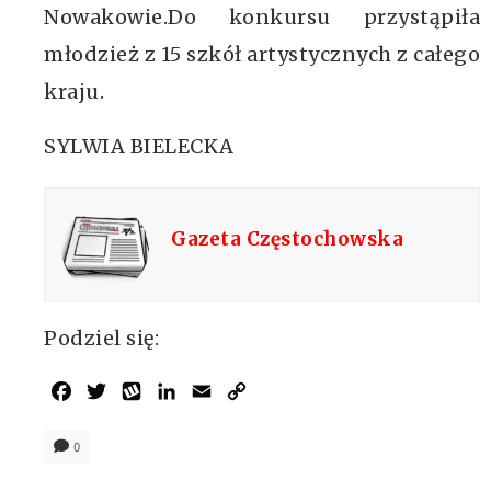
Nowakowie.Do konkursu przystąpiła
młodzież z 15 szkół artystycznych z całego
kraju.
SYLWIA BIELECKA
Gazeta Częstochowska
Podziel się:
Facebook
Twitter
Wykop
LinkedIn
Email
Copy
Link
0