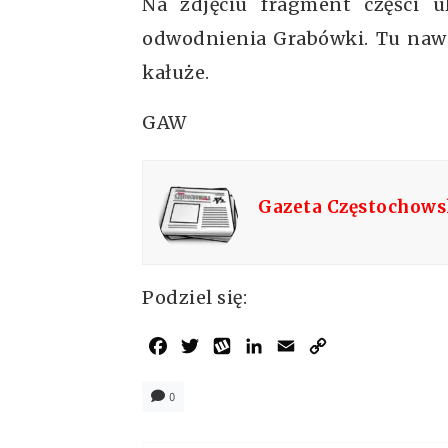
Na zdjęciu fragment części u
odwodnienia Grabówki. Tu nawe
kałuże.
GAW
Gazeta Częstochow
Podziel się:
Facebook
Twitter
Wykop
LinkedIn
Email
Copy
Link
0