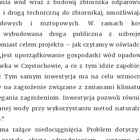
ania wód wraz z budową zbiornika odparowu
i i drogą techniczną do zbiornika), umożliwia
adowych i roztopowych. W ramach kos
 wybudowana droga publiczna z uzbroj
iast celem projektu – jak czytamy w oświadc
„jest uporządkowanie gospodarki wód opadow
wka w Częstochowie, a co z tym idzie zapobie
w. Tym samym inwestycja ma na celu wzmocn
y na zagrożenie związane z zmianami klimatu
egania zagrożeniom. Inwestycja pozwoli równi
wanej wody przy wykorzystaniu metod naturaln
.”
i ma rażące niedociągnięcia. Problem dotyczy