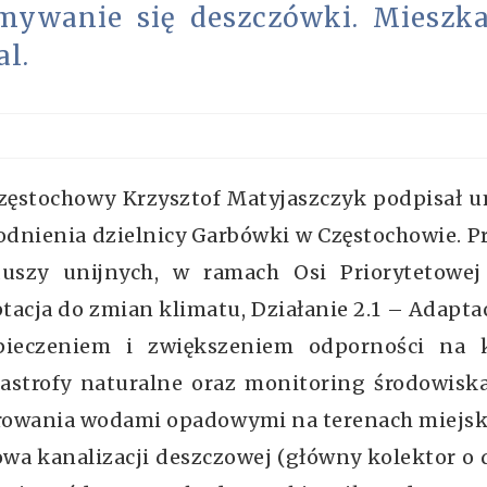
mywanie się deszczówki. Mieszk
al.
Częstochowy Krzysztof Matyjaszczyk podpisał
dnienia dzielnicy Garbówki w Częstochowie. P
uszy unijnych, w ramach Osi Priorytetowej
acja do zmian klimatu, Działanie 2.1 – Adapta
ieczeniem i zwiększeniem odporności na k
astrofy naturalne oraz monitoring środowisk
arowania wodami opadowymi na terenach miejsk
a kanalizacji deszczowej (główny kolektor o d