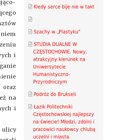
jąco-
Kiedy serce bije nie w takt
jącego
ztów
Szachy w „Plastyku”
eniem
zeniu
STUDIA DUALNE W
CZĘSTOCHOWIE. Nowy,
ych i
atrakcyjny kierunek na
ganie
Uniwersytecie
Humanistyczno-
ienie
Przyrodniczym
 oraz
Podróż do Brukseli
eż na
Łazik Politechniki
ych i
Częstochowskiej najlepszy
na świecie! Młodzi, zdolni i
 ulicy
pracowici naukowcy chlubą
uczelni i miasta.