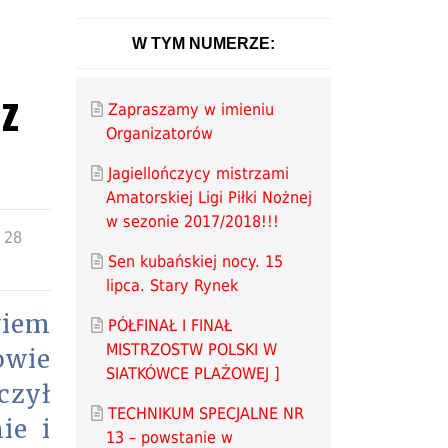
W TYM NUMERZE:
z
Zapraszamy w imieniu
Organizatorów
Jagiellończycy mistrzami
Amatorskiej Ligi Piłki Nożnej
w sezonie 2017/2018!!!
: 28
Sen kubańskiej nocy. 15
lipca. Stary Rynek
wiem
PÓŁFINAŁ I FINAŁ
MISTRZOSTW POLSKI W
owie
SIATKÓWCE PLAŻOWEJ ]
czył
TECHNIKUM SPECJALNE NR
ie i
13 – powstanie w