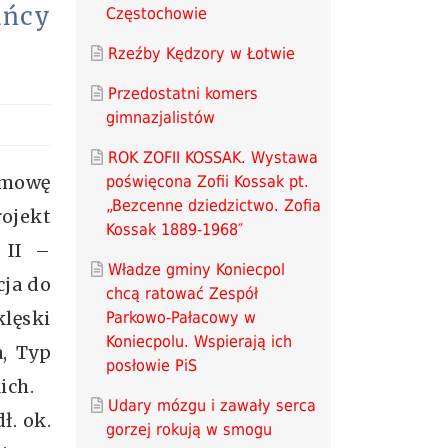
ańcy
Częstochowie
Rzeźby Kędzory w Łotwie
Przedostatni komers
gimnazjalistów
ROK ZOFII KOSSAK. Wystawa
 umowę
poświęcona Zofii Kossak pt.
„Bezcenne dziedzictwo. Zofia
rojekt
Kossak 1889-1968″
 II –
Władze gminy Koniecpol
cja do
chcą ratować Zespół
lęski
Parkowo-Pałacowy w
Koniecpolu. Wspierają ich
a, Typ
posłowie PiS
ich.
Udary mózgu i zawały serca
ł. ok.
gorzej rokują w smogu