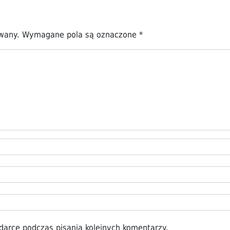
owany.
Wymagane pola są oznaczone
*
darce podczas pisania kolejnych komentarzy.