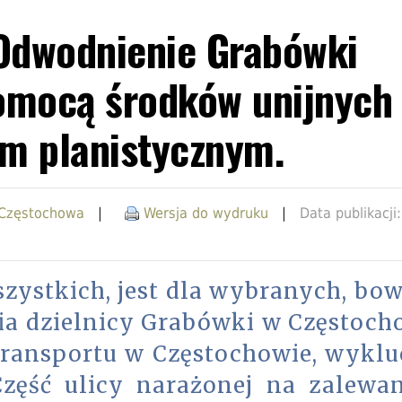
dwodnienie Grabówki
mocą środków unijnych 
m planistycznym.
 Częstochowa
|
Wersja do wydruku
|
Data publikacji
szystkich, jest dla wybranych, bo
ia dzielnicy Grabówki w Częstoch
Transportu w Częstochowie, wyklu
Część ulicy narażonej na zalewan