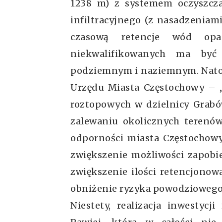
1238 m) z systemem oczyszcz
infiltracyjnego (z nasadzeniam
czasową retencje wód op
niekwalifikowanych ma być
podziemnym i naziemnym. Natom
Urzędu Miasta Częstochowy – 
roztopowych w dzielnicy Grabó
zalewaniu okolicznych terenó
odporności miasta Częstochow
zwiększenie możliwości zapobi
zwiększenie ilości retencjono
obniżenie ryzyka powodziowego
Niestety, realizacja inwestycj