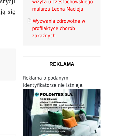
tycji
wizytą u częstochowskiego
malarza Leona Macieja
ą się
Wyzwania zdrowotne w
profilaktyce chorób
zakaźnych
REKLAMA
Reklama o podanym
identyfikatorze nie istnieje.