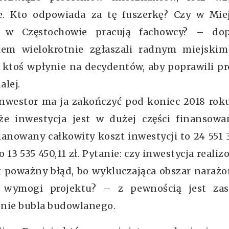
ie. Kto odpowiada za tę fuszerkę? Czy w Mie
u w Częstochowie pracują fachowcy? – dop
blem wielokrotnie zgłaszali radnym miejskim
 ktoś wpłynie na decydentów, aby poprawili pr
alej.
 inwestor ma ja zakończyć pod koniec 2018 roku
 że inwestycja jest w dużej części finansowa
planowany całkowity koszt inwestycji to 24 551 
 13 535 450,11 zł. Pytanie: czy inwestycja reali
k poważny błąd, bo wykluczająca obszar naraż
a wymogi projektu? – z pewnością jest zas
enie bubla budowlanego.