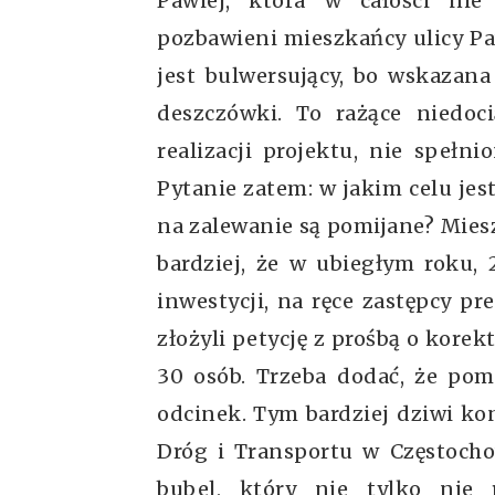
Pawiej, która w całości nie
pozbawieni mieszkańcy ulicy Pa
jest bulwersujący, bo wskazana
deszczówki. To rażące niedoc
realizacji projektu, nie spełn
Pytanie zatem: w jakim celu je
na zalewanie są pomijane? Miesz
bardziej, że w ubiegłym roku, 
inwestycji, na ręce zastępcy p
złożyli petycję z prośbą o kore
30 osób. Trzeba dodać, że pomi
odcinek. Tym bardziej dziwi ko
Dróg i Transportu w Częstochow
bubel, który nie tylko nie