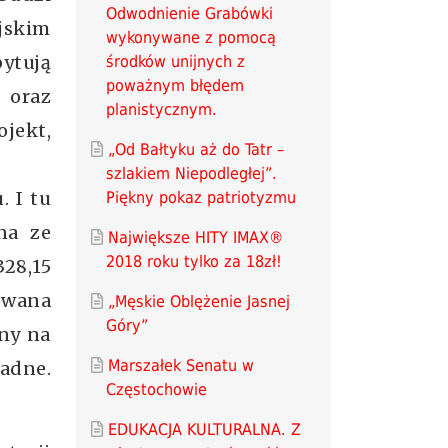
Odwodnienie Grabówki
jskim
wykonywane z pomocą
ytują
środków unijnych z
poważnym błędem
 oraz
planistycznym.
ojekt,
„Od Bałtyku aż do Tatr –
szlakiem Niepodległej”.
. I tu
Piękny pokaz patriotyzmu
na ze
Największe HITY IMAX®
2018 roku tylko za 18zł!
328,15
zowana
„Męskie Oblężenie Jasnej
Góry”
ony na
Marszałek Senatu w
adne.
Częstochowie
EDUKACJA KULTURALNA. Z