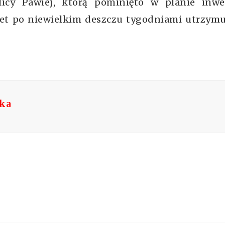
licy Pawiej, którą pominięto w planie inwes
t po niewielkim deszczu tygodniami utrzymuj
ska