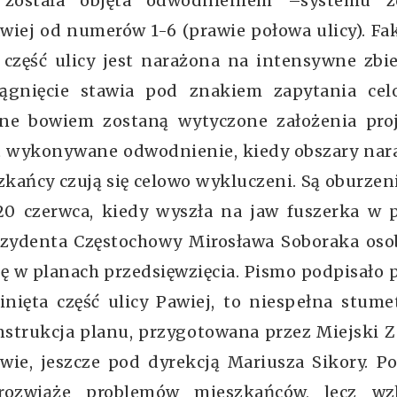
 została objęta odwodnieniem –systemu zo
wiej od numerów 1-6 (prawie połowa ulicy). Fa
 część ulicy jest narażona na intensywne zbi
iągnięcie stawia pod znakiem zapytania cel
ione bowiem zostaną wytyczone założenia pro
st wykonywane odwodnienie, kiedy obszary na
kańcy czują się celowo wykluczeni. Są oburzen
20 czerwca, kiedy wyszła na jaw fuszerka w 
rezydenta Częstochowy Mirosława Soboraka oso
ktę w planach przedsięwzięcia. Pismo podpisało
nięta część ulicy Pawiej, to niespełna stum
nstrukcja planu, przygotowana przez Miejski 
ie, jeszcze pod dyrekcją Mariusza Sikory. P
 rozwiąże problemów mieszkańców, lecz wz