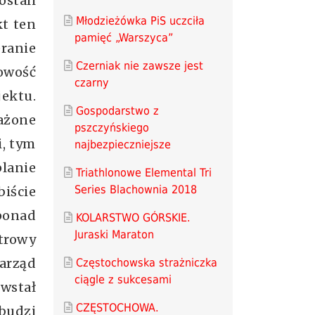
stali
Młodzieżówka PiS uczciła
kt ten
pamięć „Warszyca”
eranie
Czerniak nie zawsze jest
owość
czarny
jektu.
Gospodarstwo z
rażone
pszczyńskiego
i, tym
najbezpieczniejsze
planie
Triathlonowe Elemental Tri
Series Blachownia 2018
biście
 ponad
KOLARSTWO GÓRSKIE.
Juraski Maraton
etrowy
Zarząd
Częstochowska strażniczka
ciągle z sukcesami
owstał
CZĘSTOCHOWA.
budzi