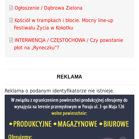
Ogłoszenie / Dąbrowa Zielona
Kościół w trampkach i błocie. Mocny line-up
Festiwalu Życia w Kokotku
INTERWENCJA / CZĘSTOCHOWA / Czy powstanie
płot na „Ryneczku”?
REKLAMA
Reklama o podanym identyfikatorze nie istnieje.