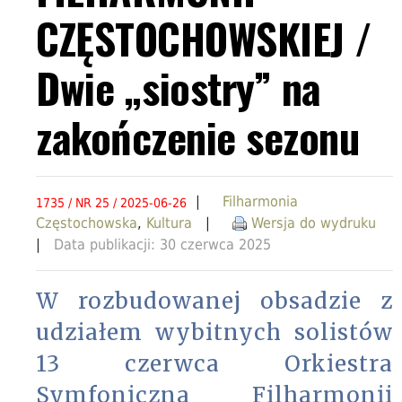
CZĘSTOCHOWSKIEJ /
Dwie „siostry” na
zakończenie sezonu
|
Filharmonia
1735 / NR 25 / 2025-06-26
Częstochowska
,
Kultura
|
Wersja do wydruku
|
Data publikacji: 30 czerwca 2025
W rozbudowanej obsadzie z
udziałem wybitnych solistów
13 czerwca Orkiestra
Symfoniczna Filharmonii