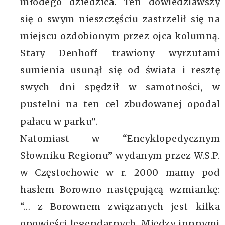
młodego dziedzica. Ten dowiedziawszy
się o swym nieszczęściu zastrzelił się na
miejscu ozdobionym przez ojca kolumną.
Stary Denhoff trawiony wyrzutami
sumienia usunął się od świata i resztę
swych dni spędził w samotności, w
pustelni na ten cel zbudowanej opodal
pałacu w parku”.
Natomiast w “Encyklopedycznym
Słowniku Regionu” wydanym przez W.S.P.
w Częstochowie w r. 2000 mamy pod
hasłem Borowno następującą wzmiankę:
“… z Borownem związanych jest kilka
opowieści legendarnych. Między innnymi