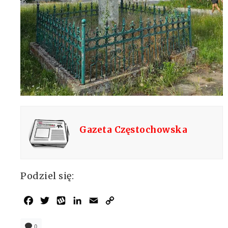
Gazeta Częstochowska
Podziel się:
Facebook
Twitter
Wykop
LinkedIn
Email
Copy
Link
0