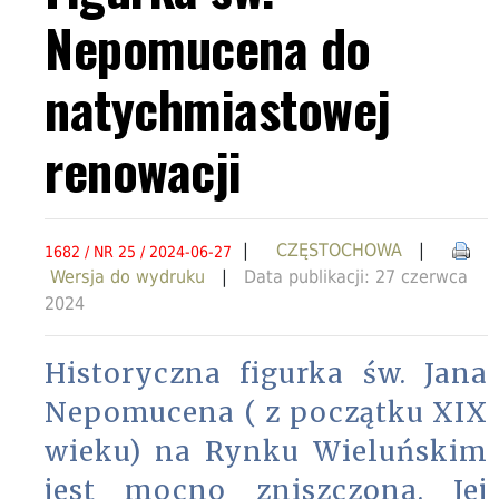
Nepomucena do
natychmiastowej
renowacji
|
CZĘSTOCHOWA
|
1682 / NR 25 / 2024-06-27
Wersja do wydruku
|
Data publikacji: 27 czerwca
2024
Historyczna figurka św. Jana
Nepomucena ( z początku XIX
wieku) na Rynku Wieluńskim
jest mocno zniszczona. Jej